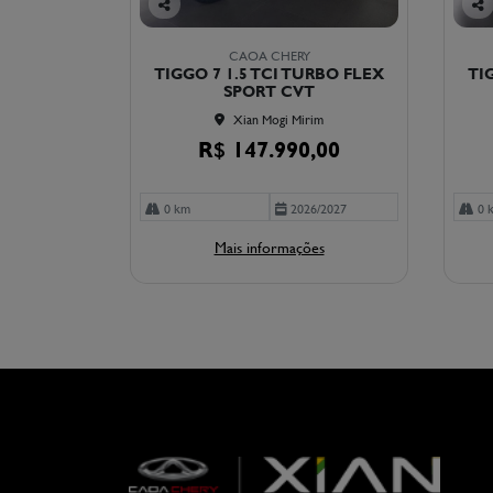
Co
Co
mp
mp
CAOA CHERY
arti
arti
TIGGO 7 1.5 TCI TURBO FLEX
TI
lhe
lhe
SPORT CVT
Xian Mogi Mirim
R$ 147.990,00
0 km
2026/2027
0 
Mais informações