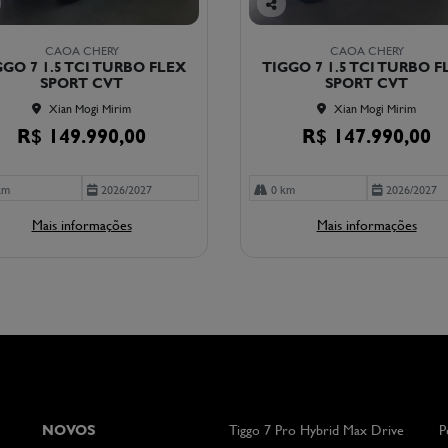
Co
mp
CAOA CHERY
CAOA CHERY
arti
GGO 7 1.5 TCI TURBO FLEX
TIGGO 7 1.5 TCI TURBO F
lhe
SPORT CVT
SPORT CVT
Xian Mogi Mirim
Xian Mogi Mirim
R$ 149.990,00
R$ 147.990,00
km
2026/2027
0 km
2026/2027
Mais informações
Mais informações
NOVOS
Tiggo 7 Pro Hybrid Max Drive
P