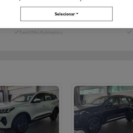
Ar Condicionado Digital
Selecionar
Bluetooth
Controle De Tração
Farol Alto Automático