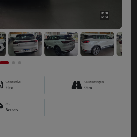
Combustível
Quilometragem
Flex
0km
Cor
Branco