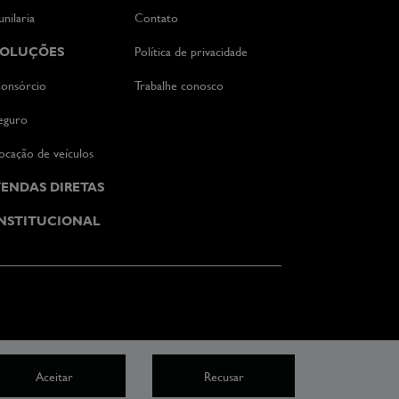
unilaria
Contato
SOLUÇÕES
Política de privacidade
onsórcio
Trabalhe conosco
eguro
ocação de veículos
ENDAS DIRETAS
NSTITUCIONAL
Aceitar
Recusar