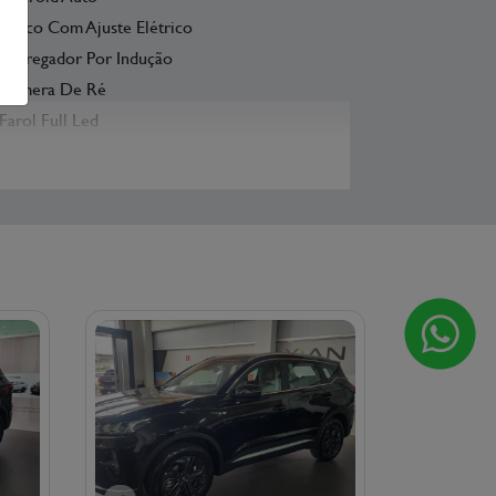
Banco Com Ajuste Elétrico
Carregador Por Indução
Câmera De Ré
Farol Full Led