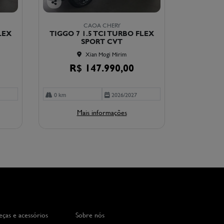
Co
mp
CAOA CHERY
arti
LEX
TIGGO 7 1.5 TCI TURBO FLEX
lhe
SPORT CVT
Xian Mogi Mirim
R$ 147.990,00
0 km
2026/2027
Mais informações
eças e acessórios
Sobre nós