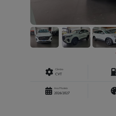
Câmbio
CVT
Ano/Modelo
2026/2027