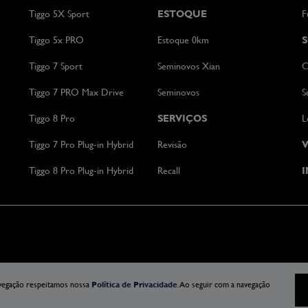
Tiggo 5X Sport
ESTOQUE
F
Tiggo 5x PRO
Estoque 0km
Tiggo 7 Sport
Seminovos Xian
C
Tiggo 7 PRO Max Drive
Seminovos
S
Tiggo 8 Pro
SERVIÇOS
L
Tiggo 7 Pro Plug-in Hybrid
Revisão
V
Tiggo 8 Pro Plug-in Hybrid
Recall
I
avegação respeitamos nossa
Política de Privacidade
. Ao seguir com a navegação
Desenvolvido pela DEALERSPACE ® Direitos Reservados.