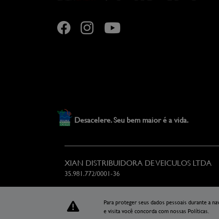
Desacelere. Seu bem maior é a vida.
XIAN DISTRIBUIDORA DE VEICULOS LTDA
35.981.772/0001-36
Para proteger seus dados pessoais durante a n
e visita você concorda com nossas Políticas.