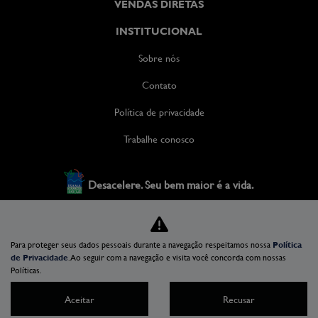
VENDAS DIRETAS
INSTITUCIONAL
Sobre nós
Contato
Política de privacidade
Trabalhe conosco
Desacelere. Seu bem maior é a vida.
XIAN DISTRIBUIDORA DE VEICULOS LTDA
Para proteger seus dados pessoais durante a navegação respeitamos nossa
Política
35.981.772/0001-36
de Privacidade
. Ao seguir com a navegação e visita você concorda com nossas
Políticas.
Aceitar
Recusar
Desenvolvido pela DEALERSPACE ® Direitos Reservados.