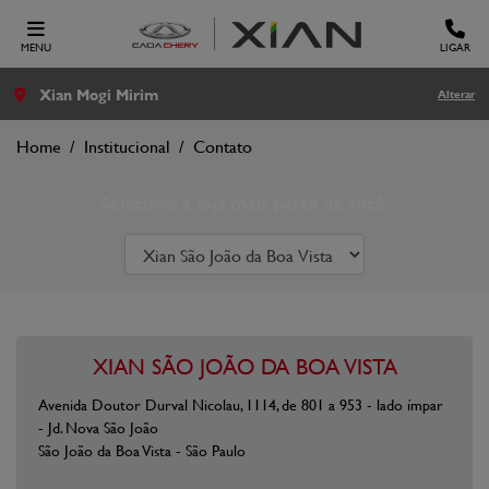
MENU
LIGAR
Xian Mogi Mirim
Alterar
Home
Institucional
Contato
Selecione a loja mais perto de você:
XIAN SÃO JOÃO DA BOA VISTA
Avenida Doutor Durval Nicolau, 1114, de 801 a 953 - lado ímpar
- Jd. Nova São João
São João da Boa Vista - São Paulo