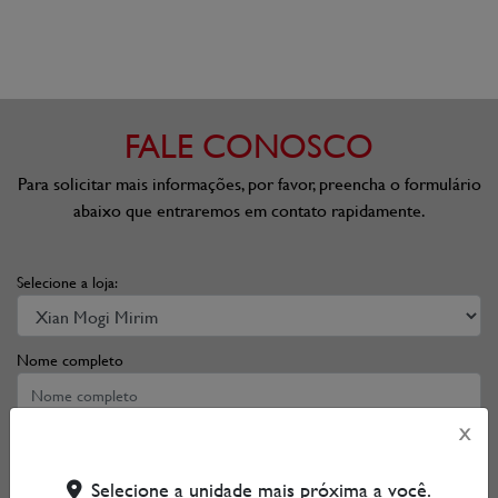
FALE CONOSCO
Para solicitar mais informações, por favor, preencha o formulário
abaixo que entraremos em contato rapidamente.
Selecione a loja:
Nome completo
X
Telefone
Selecione a unidade mais próxima a você.