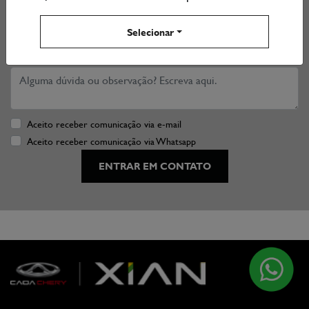
E-mail
Selecionar
Alguma dúvida ou observação? Escreva aqui.
Aceito receber comunicação via e-mail
Aceito receber comunicação via Whatsapp
ENTRAR EM CONTATO