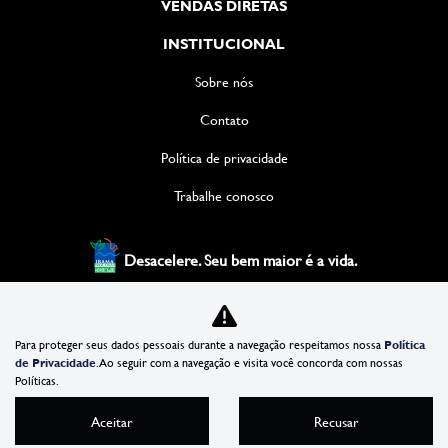
VENDAS DIRETAS
INSTITUCIONAL
Sobre nós
Contato
Política de privacidade
Trabalhe conosco
Desacelere. Seu bem maior é a vida.
XIAN DISTRIBUIDORA DE VEICULOS LTDA
Para proteger seus dados pessoais durante a navegação respeitamos nossa
Política
35.981.772/0002-17
de Privacidade
. Ao seguir com a navegação e visita você concorda com nossas
Políticas.
Aceitar
Recusar
Desenvolvido pela DEALERSPACE ® Direitos Reservados.