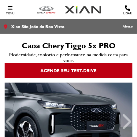
MENU
LIGAR
Xian São João da Boa Vista
Alterar
Caoa Chery
Tiggo 5x PRO
Modernidade, conforto e performance na medida certa para
você.
AGENDE SEU TEST-DRIVE
Anterior
Próx