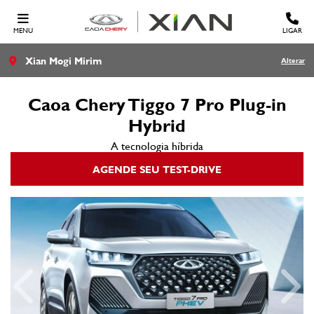
MENU
LIGAR
Xian Mogi Mirim
Alterar
Caoa Chery
Tiggo 7 Pro Plug-in
Hybrid
A tecnologia híbrida
AGENDE SEU TEST-DRIVE
Anterior
Próx