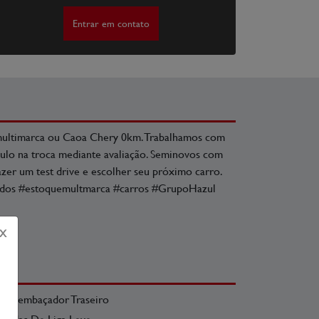
Entrar em contato
 multimarca ou Caoa Chery 0km. Trabalhamos com
culo na troca mediante avaliação. Seminovos com
azer um test drive e escolher seu próximo carro.
s #estoquemultmarca #carros #GrupoHazul
X
Desembaçador Traseiro
Rodas De Liga Leve