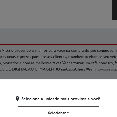
 Vista oferecendo o melhor para você na compra do seu seminovo
es taxas e prazos para nossos clientes, e também aceitamos seu veí
ia, revisados e com as melhores taxas. Venha tomar um café conosco, f
 DE DIGITAÇÃO E IMAGEM. #XianCaoaChery #seminovosrevisado
Selecione a unidade mais próxima a você.
Ar Condicionado
Selecionar
Limpador Traseiro