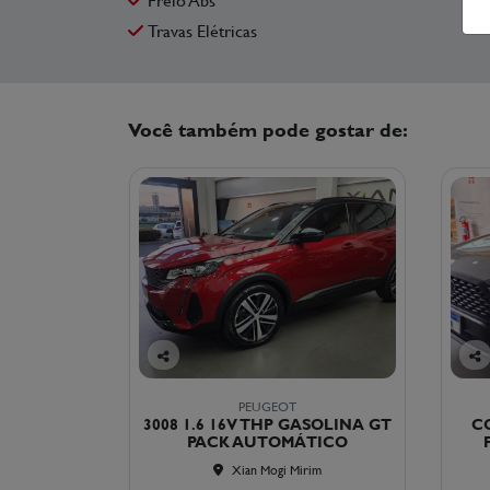
Travas Elétricas
Você também pode gostar de:
Co
Co
mp
mp
PEUGEOT
arti
arti
3008 1.6 16V THP GASOLINA GT
CO
lhe
lhe
PACK AUTOMÁTICO
Xian Mogi Mirim