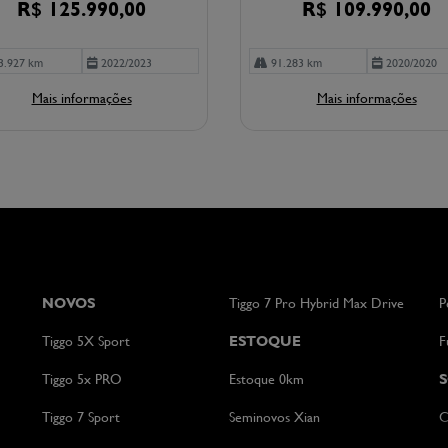
R$ 125.990,00
R$ 109.990,00
3.927 km
2022/2023
91.283 km
2020/2020
Mais informações
Mais informações
NOVOS
Tiggo 7 Pro Hybrid Max Drive
P
Tiggo 5X Sport
ESTOQUE
F
Tiggo 5x PRO
Estoque 0km
Tiggo 7 Sport
Seminovos Xian
C