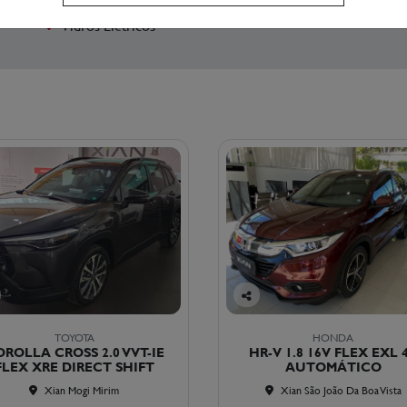
Vidros Elétricos
Co
mp
TOYOTA
HONDA
arti
ROLLA CROSS 2.0 VVT-IE
HR-V 1.8 16V FLEX EXL 
lhe
FLEX XRE DIRECT SHIFT
AUTOMÁTICO
Xian Mogi Mirim
Xian São João Da Boa Vista