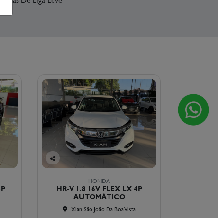
Co
mp
HONDA
arti
4P
HR-V 1.8 16V FLEX LX 4P
lhe
AUTOMÁTICO
Xian São João Da Boa Vista