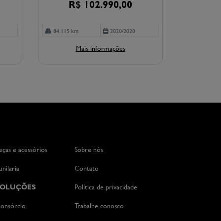
R$ 102.990,00
84.115 km
2020/2020
Mais informações
eças e acessórios
Sobre nós
unilaria
Contato
SOLUÇÕES
Política de privacidade
onsórcio
Trabalhe conosco