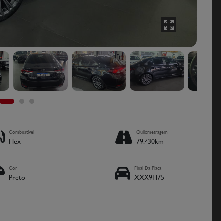
Combustível
Quilometragem
Flex
79.430km
Cor
Final Da Placa
Preto
XXX9H75