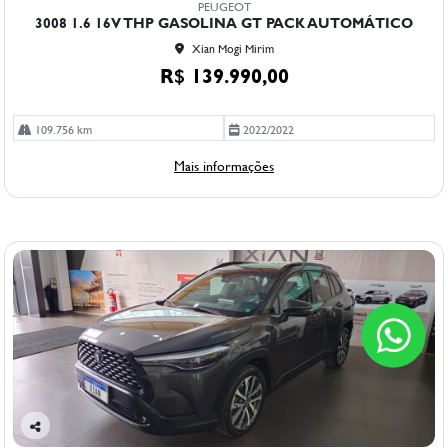
PEUGEOT
arti
3008 1.6 16V THP GASOLINA GT PACK AUTOMÁTICO
lhe
Xian Mogi Mirim
R$ 139.990,00
109.756 km
2022/2022
Mais informações
Co