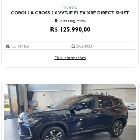
mp
TOYOTA
arti
COROLLA CROSS 2.0 VVT-IE FLEX XRE DIRECT SHIFT
lhe
Xian Mogi Mirim
R$ 125.990,00
123.927 km
2022/2023
Mais informações