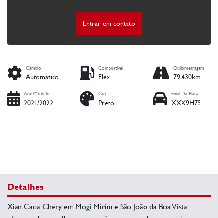
Entrar em contato
Câmbio
Combustível
Quilometragem
Automatico
Flex
79.430km
Ano/Modelo
Cor
Final Da Placa
2021/2022
Preto
XXX9H75
Detalhes
Xian Caoa Chery em Mogi Mirim e São João da Boa Vista
oferecendo o melhor para você na compra do seu seminovo