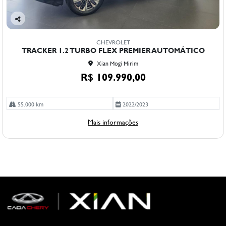
Co
mp
CHEVROLET
arti
TRACKER 1.2 TURBO FLEX PREMIER AUTOMÁTICO
lhe
Xian Mogi Mirim
R$ 109.990,00
55.000 km
2022/2023
Mais informações