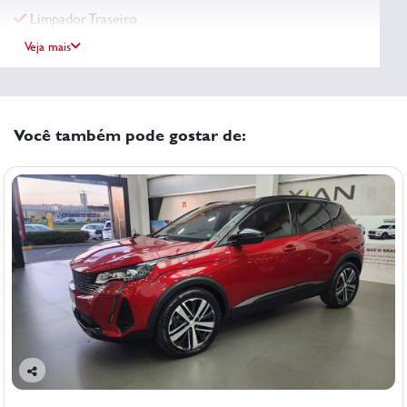
Limpador Traseiro
Veja mais
Você também pode gostar de:
Co
mp