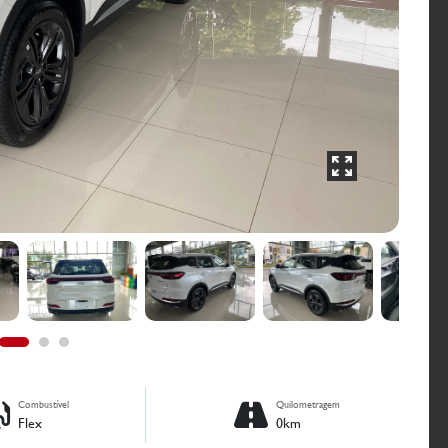
Combustível
Quilometragem
Flex
0km