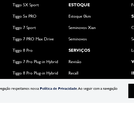
Tiggo 5X Sport
ESTOQUE
F
Tiggo 5x PRO
Estoque 0km
Tiggo 7 Sport
Seminovos Xian
C
Tiggo 7 PRO Max Drive
Seminovos
S
Tiggo 8 Pro
SERVIÇOS
L
Tiggo 7 Pro Plug-in Hybrid
Revisão
V
Tiggo 8 Pro Plug-in Hybrid
Recall
I
avegação respeitamos nossa
Política de Privacidade
. Ao seguir com a navegação
Desenvolvido pela DEALERSPACE ® Direitos Reservados.