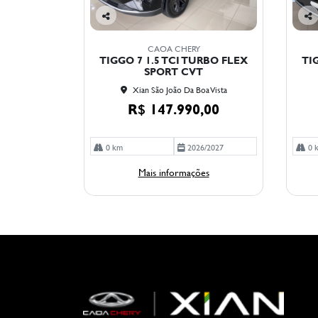
Co
Co
mp
mp
CAOA CHERY
arti
arti
TIGGO 7 1.5 TCI TURBO FLEX
TI
lhe
lhe
SPORT CVT
Xian São João Da Boa Vista
R$ 147.990,00
0 km
2026/2027
0 
Mais informações