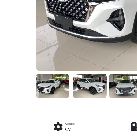
Câmbio
CVT