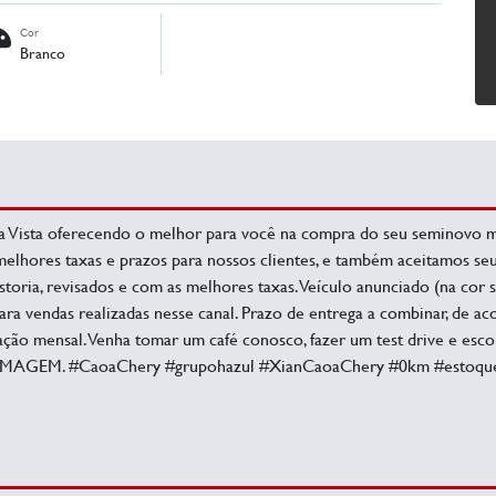
Cor
Branco
a Vista oferecendo o melhor para você na compra do seu seminovo 
lhores taxas e prazos para nossos clientes, e também aceitamos seu
toria, revisados e com as melhores taxas. Veículo anunciado (na cor s
 para vendas realizadas nesse canal. Prazo de entrega a combinar, de 
ração mensal. Venha tomar um café conosco, fazer um test drive e 
MAGEM. #CaoaChery #grupohazul #XianCaoaChery #0km #estoqu