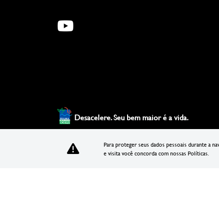
Desacelere. Seu bem maior é a vida.
Para proteger seus dados pessoais durante a n
e visita você concorda com nossas Políticas.
XIAN DISTRIBUIDORA DE VEICULOS LTDA
35.981.772/0002-17