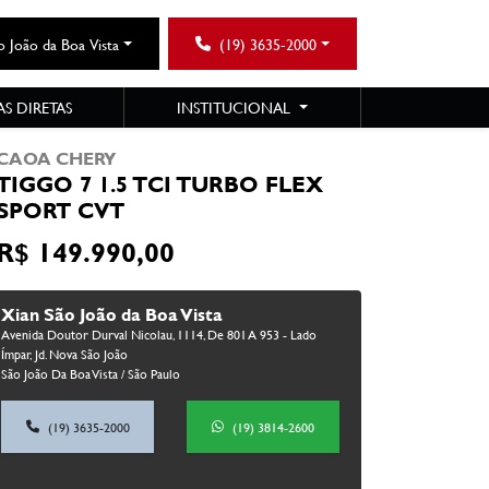
o João da Boa Vista
(19) 3635-2000
S DIRETAS
INSTITUCIONAL
CAOA CHERY
TIGGO 7 1.5 TCI TURBO FLEX
SPORT CVT
R$ 149.990,00
Xian São João da Boa Vista
Avenida Doutor Durval Nicolau, 1114, De 801 A 953 - Lado
Ímpar, Jd. Nova São João
São João Da Boa Vista / São Paulo
(19) 3635-2000
(19) 3814-2600