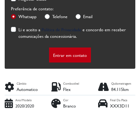
Preferência de contato:
Whatsapp
Telefone
Email
Li e aceito a
Política de Privacidade
e concordo em receber
comunicações da concessionária.
Entrar em contato
Câmbio
Combustível
Quilometragem
Automatico
Flex
84.115km
Ano/Modelo
Cor
Final Da Placa
2020/2020
Branco
XXX3D11