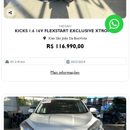
Co
mp
NISSAN
arti
KICKS 1.6 16V FLEXSTART EXCLUSIVE XTRONIC
lhe
Xian São João Da Boa Vista
R$ 116.990,00
43.218 km
2023/2024
Mais informações