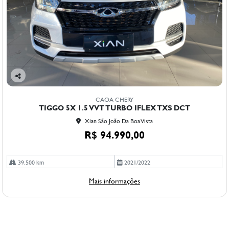
Co
mp
CAOA CHERY
arti
TIGGO 5X 1.5 VVT TURBO IFLEX TXS DCT
lhe
Xian São João Da Boa Vista
R$ 94.990,00
39.500 km
2021/2022
Mais informações