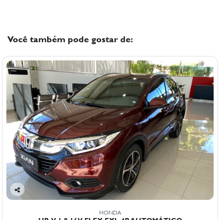
Você também pode gostar de:
Co
mp
HONDA
arti