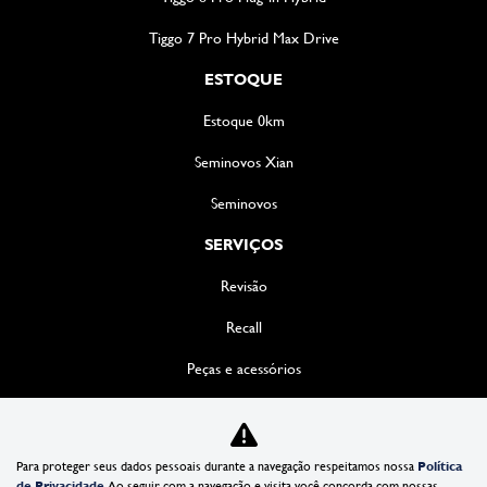
Tiggo 7 Pro Hybrid Max Drive
ESTOQUE
Estoque 0km
Seminovos Xian
Seminovos
SERVIÇOS
Revisão
Recall
Peças e acessórios
Funilaria
SOLUÇÕES
Para proteger seus dados pessoais durante a navegação respeitamos nossa
Política
de Privacidade
. Ao seguir com a navegação e visita você concorda com nossas