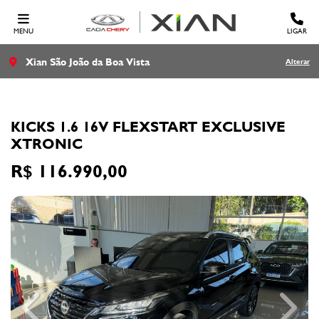
MENU
LIGAR
Xian São João da Boa Vista
Alterar
NISSAN
KICKS 1.6 16V FLEXSTART EXCLUSIVE
XTRONIC
R$ 116.990,00
Previous
Next