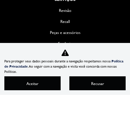
Revisão
Recall
Peças e acessórios
Funilaria
SOLUÇÕES
Para proteger seus dados pessoais durante a navegação respeitamos nossa
Política
Consórcio
de Privacidade
. Ao seguir com a navegação e visita você concorda com nossas
Políticas.
Seguro
Aceitar
Recusar
Locação de veículos
VENDAS DIRETAS
INSTITUCIONAL
Sobre nós