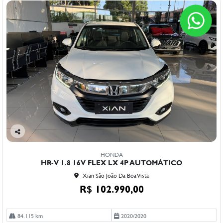
Co
mp
HONDA
arti
HR-V 1.8 16V FLEX LX 4P AUTOMÁTICO
lhe
Xian São João Da Boa Vista
R$ 102.990,00
84.115 km
2020/2020