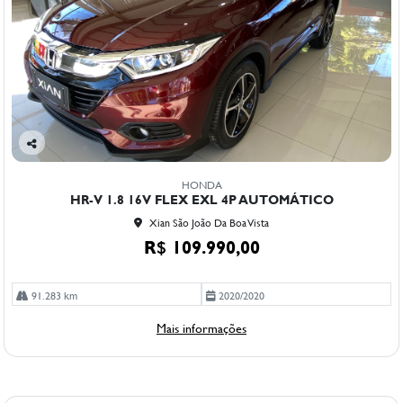
Co
mp
HONDA
arti
HR-V 1.8 16V FLEX EXL 4P AUTOMÁTICO
lhe
Xian São João Da Boa Vista
R$ 109.990,00
91.283 km
2020/2020
Mais informações