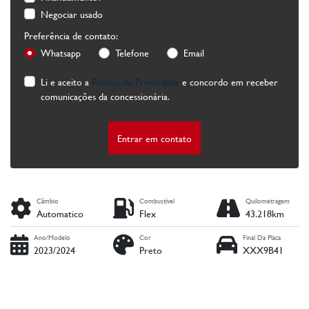
Negociar usado
Preferência de contato:
Whatsapp
Telefone
Email
Li e aceito a
Política de Privacidade
e concordo em receber
comunicações da concessionária.
Entrar em contato
Câmbio
Combustível
Quilometragem
Automatico
Flex
43.218km
Ano/Modelo
Cor
Final Da Placa
2023/2024
Preto
XXX9B41