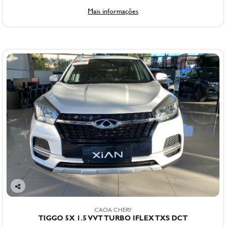
Mais informações
Co
mp
CAOA CHERY
arti
TIGGO 5X 1.5 VVT TURBO IFLEX TXS DCT
lhe