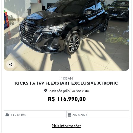
Co
mp
NISSAN
arti
KICKS 1.6 16V FLEXSTART EXCLUSIVE XTRONIC
lhe
Xian São João Da Boa Vista
R$ 116.990,00
43.218 km
2023/2024
Mais informações