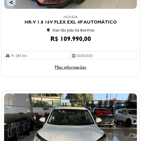
Co
mp
HONDA
arti
HR-V 1.8 16V FLEX EXL 4P AUTOMÁTICO
lhe
Xian São João Da Boa Vista
R$ 109.990,00
91.283 km
2020/2020
Mais informações