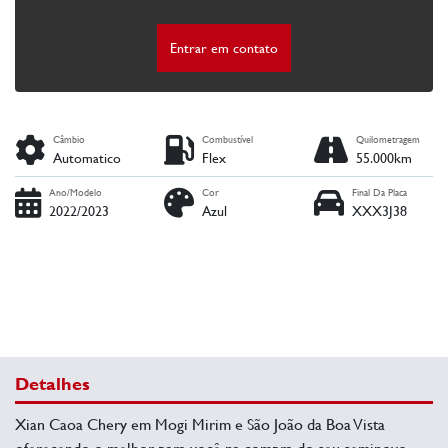
Entrar em contato
Câmbio
Combustível
Quilometragem
Automatico
Flex
55.000km
Ano/Modelo
Cor
Final Da Placa
2022/2023
Azul
XXX3J38
Detalhes
Xian Caoa Chery em Mogi Mirim e São João da Boa Vista
oferecendo o melhor para você na compra do seu seminovo