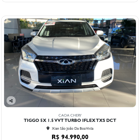
Co
mp
CAOA CHERY
arti
TIGGO 5X 1.5 VVT TURBO IFLEX TXS DCT
lhe
Xian São João Da Boa Vista
R$ 94.990,00