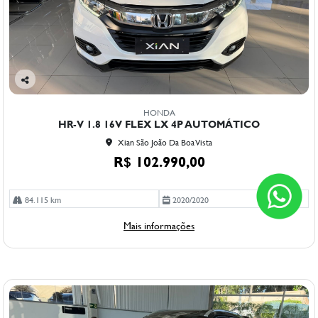
Co
mp
HONDA
arti
HR-V 1.8 16V FLEX LX 4P AUTOMÁTICO
lhe
Xian São João Da Boa Vista
R$ 102.990,00
84.115 km
2020/2020
Mais informações