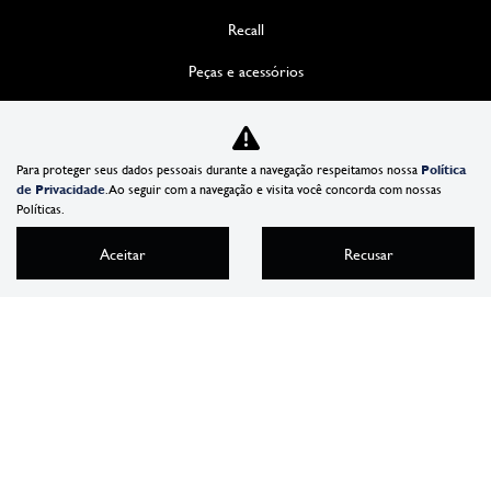
Recall
Peças e acessórios
Funilaria
SOLUÇÕES
Para proteger seus dados pessoais durante a navegação respeitamos nossa
Política
de Privacidade
. Ao seguir com a navegação e visita você concorda com nossas
Consórcio
Políticas.
Seguro
Aceitar
Recusar
Locação de veículos
VENDAS DIRETAS
INSTITUCIONAL
Sobre nós
Contato
Política de privacidade